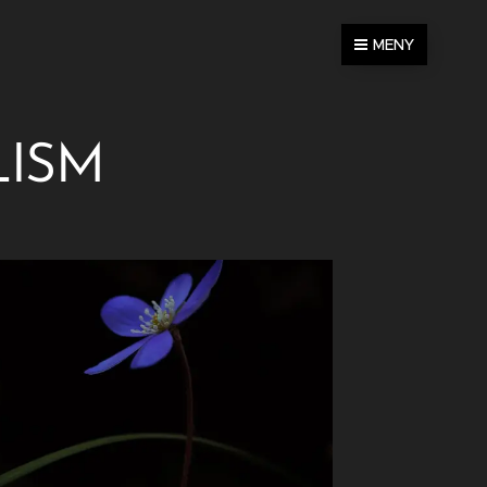
MENY
LISM